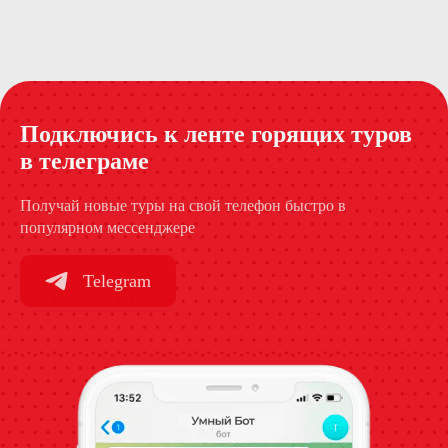
Подключись к ленте горящих туров
в телеграме
Получай новые туры на свой телефон быстро в
популярном мессенджере
Telegram